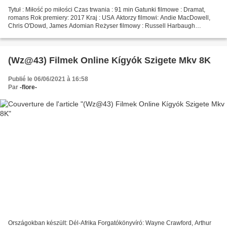
Tytuł : Miłość po miłości Czas trwania : 91 min Gatunki filmowe : Dramat,
romans Rok premiery: 2017 Kraj : USA Aktorzy filmowi: Andie MacDowell,
Chris O'Dowd, James Adomian Reżyser filmowy : Russell Harbaugh
Scenarzysta: BelleNur, Russell Harbaugh
#################################...
(Wz@43) Filmek Online Kígyók Szigete Mkv 8K
Publié le 06/06/2021 à 16:58
Par
-flore-
Országokban készült: Dél-Afrika Forgatókönyvíró: Wayne Crawford, Arthur