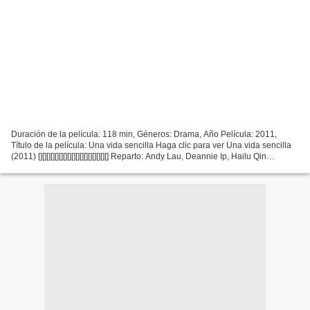
Duración de la película: 118 min, Géneros: Drama, Año Película: 2011,
Título de la película: Una vida sencilla Haga clic para ver Una vida sencilla
(2011) [][][][][][][][][][][][][][][][][] Reparto: Andy Lau, Deannie Ip, Hailu Qin
Escritores Película:...