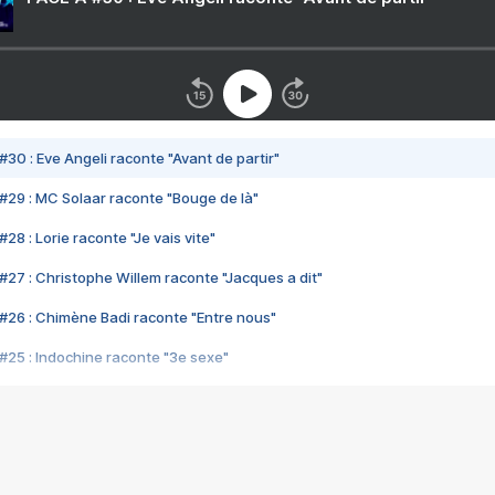
#30 : Eve Angeli raconte "Avant de partir"
#29 : MC Solaar raconte "Bouge de là"
28 : Lorie raconte "Je vais vite"
#27 : Christophe Willem raconte "Jacques a dit"
#26 : Chimène Badi raconte "Entre nous"
#25 : Indochine raconte "3e sexe"
#24 : Zaho raconte "C'est chelou"
#23 : Patrick Bruel raconte "Au café des délices"
#22 : Kyo raconte "Le chemin"