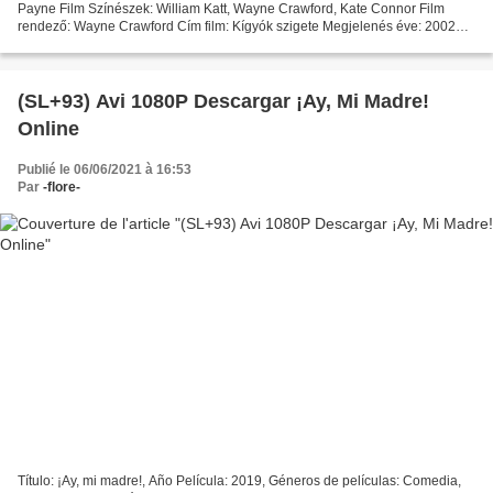
Payne Film Színészek: William Katt, Wayne Crawford, Kate Connor Film
rendező: Wayne Crawford Cím film: Kígyók szigete Megjelenés éve: 2002
Időtartam: 90 min Műfajok: Akció, kaland,...
(SL+93) Avi 1080P Descargar ¡Ay, Mi Madre!
Online
Publié le 06/06/2021 à 16:53
Par
-flore-
Título: ¡Ay, mi madre!, Año Película: 2019, Géneros de películas: Comedia,