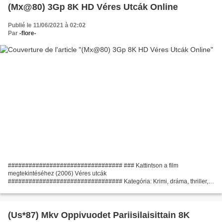
(Mx@80) 3Gp 8K HD Véres Utcák Online
Publié le 11/06/2021 à 02:02
Par
-flore-
################################# ### Kattintson a film
megtekintéséhez (2006) Véres utcák
################################# Kategória: Krimi, dráma, thriller,
Film időtartama: 107 min, Film megjelenési dátuma: 2006, Cím film: Véres
utcák Rendező: Bobby...
(Us*87) Mkv Oppivuodet Pariisilaisittain 8K