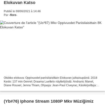
Elokuvan Katso
Publié le 08/06/2021 à 14:46
Par
-flore-
Otsikko elokuva: Oppivuodet pariisilaisittain Elokuvan julkaisupäivä: 2018
Kesto: 137 min Genret: Draama Luettelo näyttelijöistä: Andranic Manet,
Diane Rouxel, Jenna Thiam, Ohjaaja: Jean-Paul Civeyrac, Käsikirjoittaja:
Jean-Paul Civeyrac, Maa: Ranska...
(Yb#76) Iphone Stream 1080P Mkv Müziğimiz