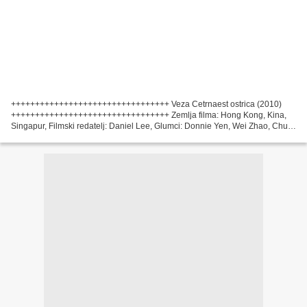
+++++++++++++++++++++++++++++++++ Veza Cetrnaest ostrica (2010)
+++++++++++++++++++++++++++++++++ Zemlja filma: Hong Kong, Kina,
Singapur, Filmski redatelj: Daniel Lee, Glumci: Donnie Yen, Wei Zhao, Chun
Wu, Scenarist: Daniel Lee, Abe Kwong Izdanje filma:...