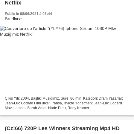
Netflix
Publié le 08/06/2021 à 03:44
Par
-flore-
Çıkış Yılı: 2004, Başlık: Müziğimiz, Süre: 80 min, Kategori: Dram Yazarlar:
Jean-Luc Godard Film ülke: Fransa, İsviçre Yönetmen: Jean-Luc Godard
Movie actors: Sarah Adler, Nade Dieu, Rony Kramer
********************************* >>> Bağlantıyı tıkla >>>...
(Cz!66) 720P Les Winners Streaming Mp4 HD