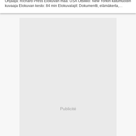
Ohjaaja: Richard Press Elokuvan maa: USA Otsikko: New Yorkin katumuodin
kuvaaja Elokuvan kesto: 84 min Elokuvalajit: Dokumentti, elämäkerta,
historia Julkaisupäivä: 2010 *** Katso...
Publicité