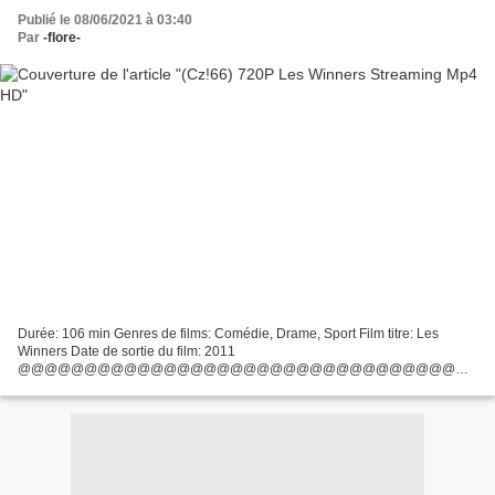
Publié le 08/06/2021 à 03:40
Par
-flore-
Durée: 106 min Genres de films: Comédie, Drame, Sport Film titre: Les
Winners Date de sortie du film: 2011
@@@@@@@@@@@@@@@@@@@@@@@@@@@@@@@@@
### Lien pour regarder ### Les Winners (2011)
@@@@@@@@@@@@@@@@@@@@@@@@@@@@@@@@@
d'écrivains: Tom McCarthy, Tom...