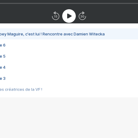
bey Maguire, c'est lui ! Rencontre avec Damien Witecka
e 6
e 5
e 4
e 3
s créatrices de la VF !
e 2
e 1
e Mektoub My Love arrive enfin ! Rencontre avec Shaïn Boumedine et Sal
i : après Toni en famille