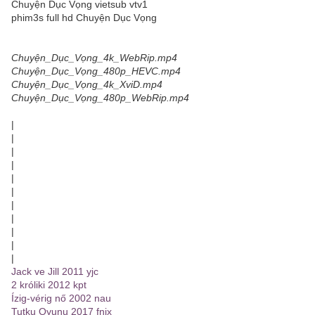
Chuyện Dục Vọng vietsub vtv1
phim3s full hd Chuyện Dục Vọng
Chuyện_Dục_Vọng_4k_WebRip.mp4
Chuyện_Dục_Vọng_480p_HEVC.mp4
Chuyện_Dục_Vọng_4k_XviD.mp4
Chuyện_Dục_Vọng_480p_WebRip.mp4
|
|
|
|
|
|
|
|
|
|
|
Jack ve Jill 2011 yjc
2 króliki 2012 kpt
Ízig-vérig nő 2002 nau
Tutku Oyunu 2017 fnjx