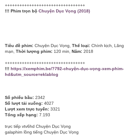
+++++++++++++++++++++++++++++++++
!!! Phim trọn bộ
Chuyện Dục Vọng (2018)
Tiêu đề phim:
Chuyện Dục Vọng,
Thể loại:
Chính kịch, Lãng
mạn,
Thời lượng phim:
120 min,
Năm:
2018
+++++++++++++++++++++++++++++++++
!!!
https://xemphim.be/?792-chuyện-dục-vọng-xem-phim-
hd&utm_source=eklablog
Số phiếu bầu:
2342
Số lượt tải xuống:
4027
Lượt xem trực tuyến:
3321
Tổng xếp hạng:
7.193
trực tiếp vtv6hd Chuyện Dục Vọng
galaphim lồng tiếng Chuyện Dục Vọng