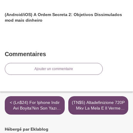
(Android/iOS) A Ordem Secreta 2: Objetivos Dissimulados
mod mais dinheiro
Commentaires
Ajouter un commentaire
< (Ln$24) For Iphone Indir
(TN$5) Altadefinizione 720P
Avi Boyita'Nın Son Yazı
Mkv La Mela E Il Verme
720P
Streaming Torrent Magnet >
Hébergé par Eklablog