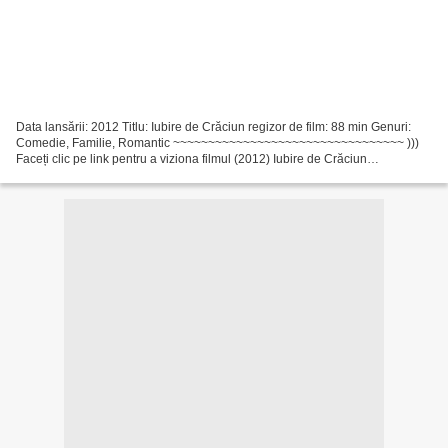
Data lansării: 2012 Titlu: Iubire de Crăciun regizor de film: 88 min Genuri:
Comedie, Familie, Romantic ~~~~~~~~~~~~~~~~~~~~~~~~~~~~~~~~~ )))
Faceți clic pe link pentru a viziona filmul (2012) Iubire de Crăciun
~~~~~~~~~~~~~~~~~~~~~~~~~~~~~~~~~ regizor...