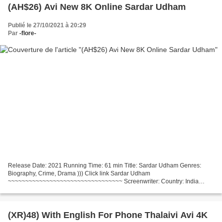
(AH$26) Avi New 8K Online Sardar Udham
Publié le 27/10/2021 à 20:29
Par
-flore-
Release Date: 2021 Running Time: 61 min Title: Sardar Udham Genres:
Biography, Crime, Drama ))) Click link Sardar Udham
~~~~~~~~~~~~~~~~~~~~~~~~~~~~~~~~~ Screenwriter: Country: India
Actors: Vicky Kaushal, Banita Sandhu, Shaun Scott Director: Shoojit...
(XR)48) With English For Phone Thalaivi Avi 4K