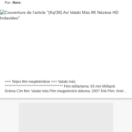
Par
-flore-
>>> Teljes film megtekintése >>> Valaki más
^^^^^^^^^^^^^^^^^^^^^^^^^^^^^^^^^ Film időtartama: 83 min Műfajok:
Dráma Cím film: Valaki más Film megjelenési dátuma: 2007 Írók Film: Ariel
Rotter Ország: Franciaország, Argentína, Németország Film Színészek:...