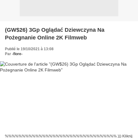
(GW$26) 3Gp Oglądać Dziewczyna Na
Pożegnanie Online 2K Filmweb
Publié le 19/10/2021 à 13:08
Par
-flore-
%%%%%%%%%%%%%%%%%%%%%%%%%%%%%%%%% ))) Kliknij