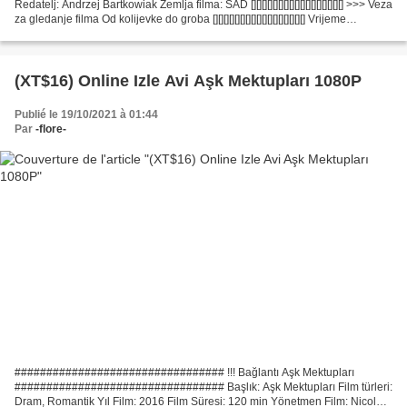
Redatelj: Andrzej Bartkowiak Zemlja filma: SAD [][][][][][][][][][][][][][][][][] >>> Veza
za gledanje filma Od kolijevke do groba [][][][][][][][][][][][][][][][][] Vrijeme
izvođenja:...
(XT$16) Online Izle Avi Aşk Mektupları 1080P
Publié le 19/10/2021 à 01:44
Par
-flore-
################################# !!! Bağlantı Aşk Mektupları
################################# Başlık: Aşk Mektupları Film türleri:
Dram, Romantik Yıl Film: 2016 Film Süresi: 120 min Yönetmen Film: Nicole