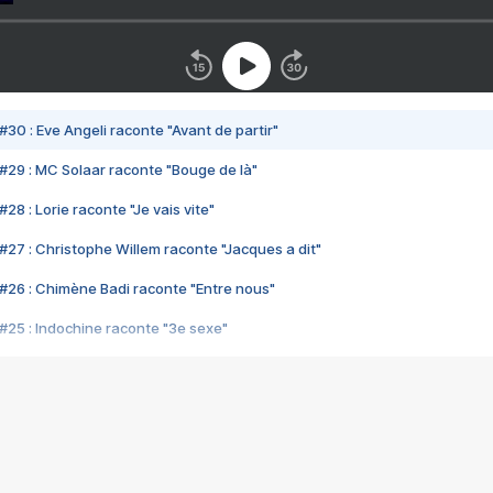
#30 : Eve Angeli raconte "Avant de partir"
#29 : MC Solaar raconte "Bouge de là"
28 : Lorie raconte "Je vais vite"
#27 : Christophe Willem raconte "Jacques a dit"
#26 : Chimène Badi raconte "Entre nous"
#25 : Indochine raconte "3e sexe"
#24 : Zaho raconte "C'est chelou"
#23 : Patrick Bruel raconte "Au café des délices"
#22 : Kyo raconte "Le chemin"
#21 : Nolwenn Leroy raconte "Cassé"