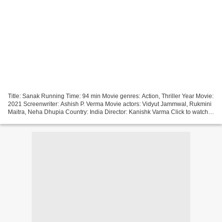
Title: Sanak Running Time: 94 min Movie genres: Action, Thriller Year Movie:
2021 Screenwriter: Ashish P. Verma Movie actors: Vidyut Jammwal, Rukmini
Maitra, Neha Dhupia Country: India Director: Kanishk Varma Click to watch
movie ))) Sanak [][][][][][][][][][][][][][][][][]...