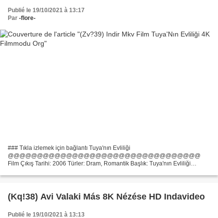
Publié le 19/10/2021 à 13:17
Par
-flore-
### Tıkla izlemek için bağlantı Tuya'nın Evliliği
@@@@@@@@@@@@@@@@@@@@@@@@@@@@@@@@@
Film Çıkış Tarihi: 2006 Türler: Dram, Romantik Başlık: Tuya'nın Evliliği
Çalışma Süresi: 86 min List of actors: Nan Yu, Ba'toer, Sen'ge Yönetmen
Film: Quan'an Wang Ülke:...
(Kq!38) Avi Valaki Más 8K Nézése HD Indavideo
Publié le 19/10/2021 à 13:13