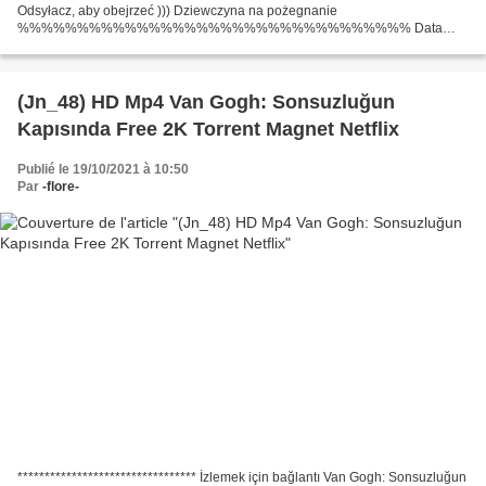
Odsyłacz, aby obejrzeć ))) Dziewczyna na pożegnanie
%%%%%%%%%%%%%%%%%%%%%%%%%%%%%%%%% Data
premiery : 2004 Tytuł filmu: Dziewczyna na pożegnanie Czas trwania : 103
min Kategoria: Komedia Reżyser Film : Richard...
(Jn_48) HD Mp4 Van Gogh: Sonsuzluğun
Kapısında Free 2K Torrent Magnet Netflix
Publié le 19/10/2021 à 10:50
Par
-flore-
********************************* İzlemek için bağlantı Van Gogh: Sonsuzluğun