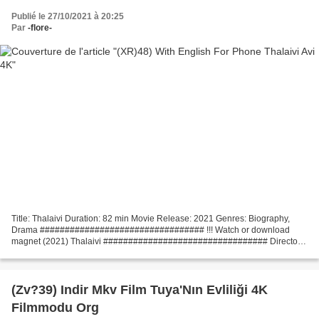
Publié le 27/10/2021 à 20:25
Par
-flore-
Title: Thalaivi Duration: 82 min Movie Release: 2021 Genres: Biography,
Drama ################################# !!! Watch or download
magnet (2021) Thalaivi ################################# Director:
A.L. Vijay, Country: India, Actors: Kangana Ranaut,...
(Zv?39) Indir Mkv Film Tuya'Nın Evliliği 4K
Filmmodu Org