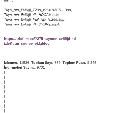
full hd,
Tuya_nın_Evliliği_720p_x264.AAC5.1.3gp
,
Tuya_nın_Evliliği_4k_HDCAM.mkv
,
Tuya_nın_Evliliği_Full_HD_H.265.3gp
,
Tuya_nın_Evliliği_4k_DVDRip.mp4
,
https://izlefilm.be/?275-tuyanın-evliliği-hd-
izle&utm_source=eklablog
İzlenme:
11536,
Toplam Sayı:
659,
Toplam Puan:
9.345,
İndirmeleri Sayma:
9731
|
|
|
|
|
|
|
|
|