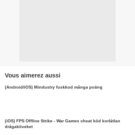
Vous aimerez aussi
(Android/iOS) Mindustry fuskkod många poäng
(iOS) FPS Offline Strike - War Games cheat kód korlátlan
drágaköveket