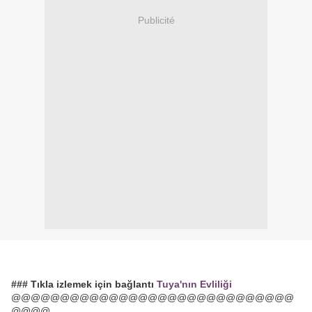
Publicité
### Tıkla izlemek için bağlantı
Tuya'nın Evliliği
@@@@@@@@@@@@@@@@@@@@@@@@@@@@@
@@@@