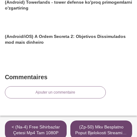
(Android) Towerlands - tower defense ko'proq primogemlarni
o'zgartiring
(Android/iOS) A Ordem Secreta 2: Objetivos Dissimulados
mod mais dinheiro
Commentaires
Ajouter un commentaire
< (Na-4) Free Sihirbazlar
(Zp-50) Mkv Besplatno
Çetesi Mp4 Tam 1080P
Poput Bjelokosti Streaming