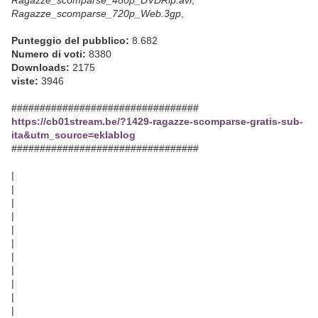
Ragazze_scomparse_480p_DVDRip.avi
,
Ragazze_scomparse_720p_Web.3gp
,
Punteggio del pubblico:
8.682
Numero di voti:
8380
Downloads:
2175
viste:
3946
#################################
https://cb01stream.be/?1429-ragazze-scomparse-gratis-sub-
ita&utm_source=eklablog
#################################
|
|
|
|
|
|
|
|
|
|
|