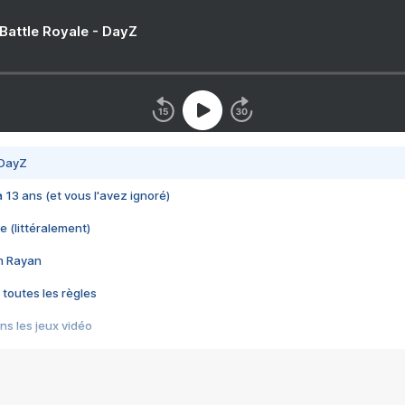
 Battle Royale - DayZ
 DayZ
 a 13 ans (et vous l'avez ignoré)
e (littéralement)
im Rayan
 toutes les règles
s les jeux vidéo
us choquant de Rockstar ? - Le scandale BULLY
e plus moche de Steam