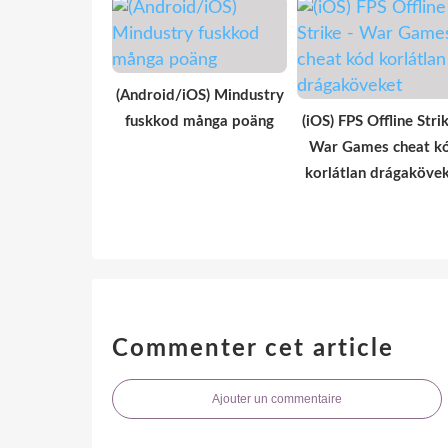
(Android/iOS) Mindustry
fuskkod många poäng
(iOS) FPS Offline Strik
War Games cheat k
korlátlan drágaköve
Commenter cet article
Ajouter un commentaire