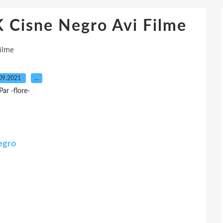
 Cisne Negro Avi Filme
Filme
09.2021
…
Par -flore-
egro