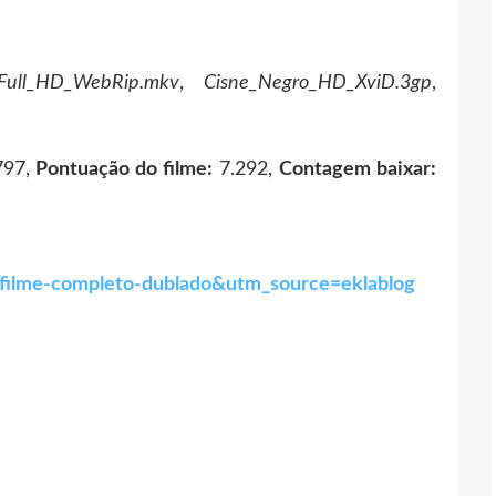
_Full_HD_WebRip.mkv
,
Cisne_Negro_HD_XviD.3gp
,
97,
Pontuação do filme:
7.292,
Contagem baixar:
-filme-completo-dublado&utm_source=eklablog