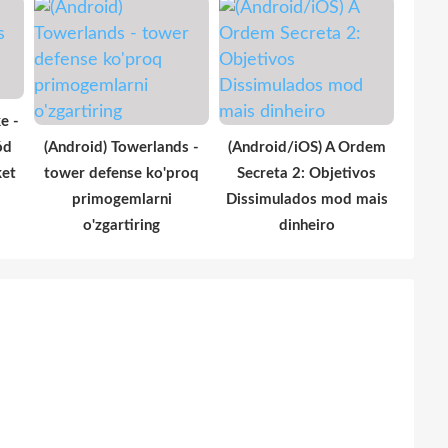
e -
ód
(Android) Towerlands -
(Android/iOS) A Ordem
ket
tower defense ko'proq
Secreta 2: Objetivos
primogemlarni
Dissimulados mod mais
o'zgartiring
dinheiro