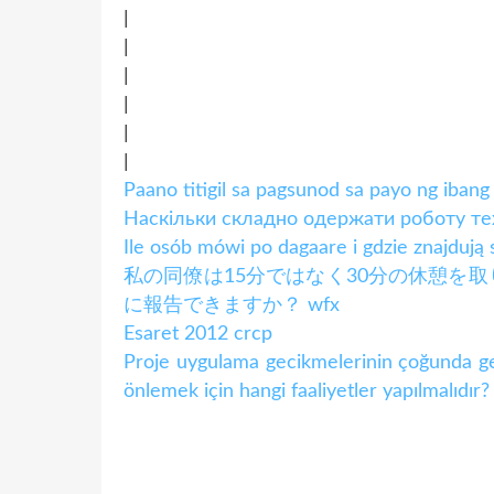
|
|
|
|
|
|
Paano titigil sa pagsunod sa payo ng ibang
Наскільки складно одержати роботу те
Ile osób mówi po dagaare i gdzie znajdują 
私の同僚は15分ではなく30分の休憩を
に報告できますか？ wfx
Esaret 2012 crcp
Proje uygulama gecikmelerinin çoğunda ge
önlemek için hangi faaliyetler yapılmalıdır?