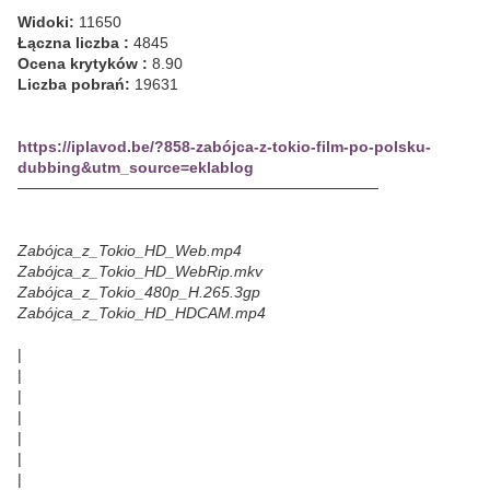
Widoki:
11650
Łączna liczba :
4845
Ocena krytyków :
8.90
Liczba pobrań:
19631
https://iplavod.be/?858-zabójca-z-tokio-film-po-polsku-
dubbing&utm_source=eklablog
─────────────────────────────────
Zabójca_z_Tokio_HD_Web.mp4
Zabójca_z_Tokio_HD_WebRip.mkv
Zabójca_z_Tokio_480p_H.265.3gp
Zabójca_z_Tokio_HD_HDCAM.mp4
|
|
|
|
|
|
|