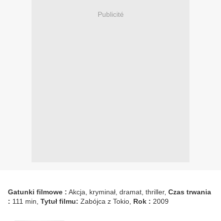
Publicité
Gatunki filmowe :
Akcja, kryminał, dramat, thriller,
Czas trwania
:
111 min,
Tytuł filmu:
Zabójca z Tokio,
Rok :
2009