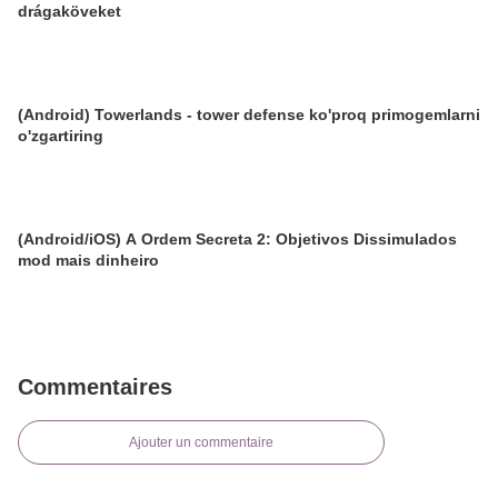
drágaköveket
(Android) Towerlands - tower defense ko'proq primogemlarni
o'zgartiring
(Android/iOS) A Ordem Secreta 2: Objetivos Dissimulados
mod mais dinheiro
Commentaires
Ajouter un commentaire