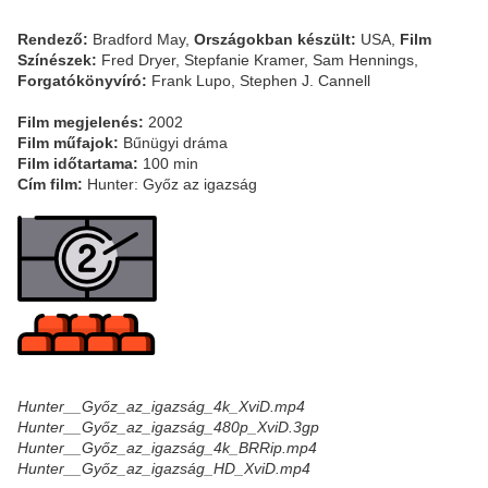
Rendező:
Bradford May,
Országokban készült:
USA,
Film
Színészek:
Fred Dryer, Stepfanie Kramer, Sam Hennings,
Forgatókönyvíró:
Frank Lupo, Stephen J. Cannell
Film megjelenés:
2002
Film műfajok:
Bűnügyi dráma
Film időtartama:
100 min
Cím film:
Hunter: Győz az igazság
Hunter__Győz_az_igazság_4k_XviD.mp4
Hunter__Győz_az_igazság_480p_XviD.3gp
Hunter__Győz_az_igazság_4k_BRRip.mp4
Hunter__Győz_az_igazság_HD_XviD.mp4