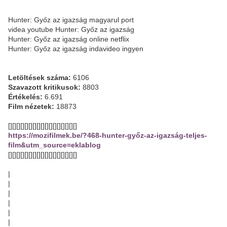
Hunter: Győz az igazság magyarul port
videa youtube Hunter: Győz az igazság
Hunter: Győz az igazság online netflix
Hunter: Győz az igazság indavideo ingyen
Letöltések száma:
6106
Szavazott kritikusok:
8803
Értékelés:
6.691
Film nézetek:
18873
[][][][][][][][][][][][][][][][][]
https://mozifilmek.be/?468-hunter-győz-az-igazság-teljes-
film&utm_source=eklablog
[][][][][][][][][][][][][][][][][]
|
|
|
|
|
|