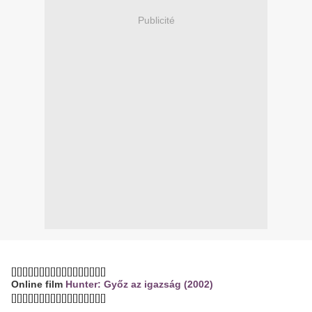
Publicité
[][][][][][][][][][][][][][][][][]
Online film
Hunter: Győz az igazság (2002)
[][][][][][][][][][][][][][][][][]