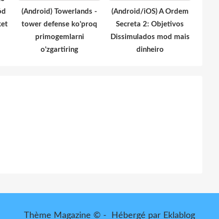
ód
(Android) Towerlands -
(Android/iOS) A Ordem
ket
tower defense ko'proq
Secreta 2: Objetivos
primogemlarni
Dissimulados mod mais
o'zgartiring
dinheiro
Thème Magazine © - Hébergé par
Eklablog