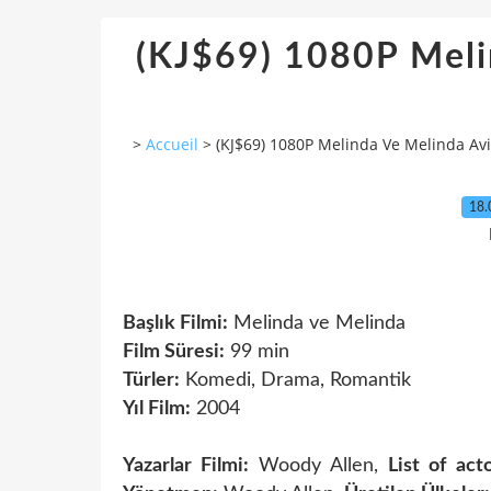
(KJ$69) 1080P Meli
>
Accueil
>
(KJ$69) 1080P Melinda Ve Melinda Avi 
18.
Başlık Filmi:
Melinda ve Melinda
Film Süresi:
99 min
Türler:
Komedi, Drama, Romantik
Yıl Film:
2004
Yazarlar Filmi:
Woody Allen,
List of acto