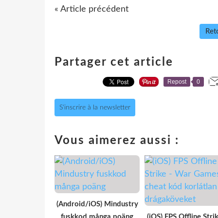
« Article précédent
Reto
Partager cet article
Repost
0
S'inscrire à la newsletter
Vous aimerez aussi :
(Android/iOS) Mindustry
fuskkod många poäng
(iOS) FPS Offline Strik