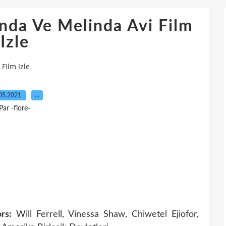
nda Ve Melinda Avi Film
Izle
Film Izle
05.2021
…
Par -flore-
rs:
Will Ferrell, Vinessa Shaw, Chiwetel Ejiofor,