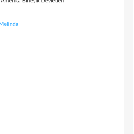
Amerika Birleşik Devletleri
 Melinda