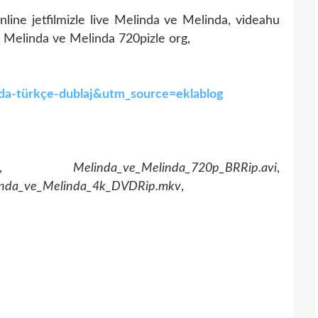
nline jetfilmizle live Melinda ve Melinda, videahu
ı Melinda ve Melinda 720pizle org,
inda-türkçe-dublaj&utm_source=eklablog
,
Melinda_ve_Melinda_720p_BRRip.avi
,
inda_ve_Melinda_4k_DVDRip.mkv
,