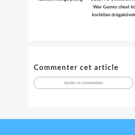
War Games cheat k
korlátlan drágaköve
Commenter cet article
Ajouter un commentaire