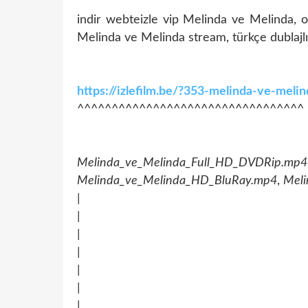
indir webteizle vip Melinda ve Melinda, o
Melinda ve Melinda stream, türkçe dublajl
https://izlefilm.be/?353-melinda-ve-mel
^^^^^^^^^^^^^^^^^^^^^^^^^^^^^^^^^
Melinda_ve_Melinda_Full_HD_DVDRip.mp4
Melinda_ve_Melinda_HD_BluRay.mp4
,
Mel
|
|
|
|
|
|
|