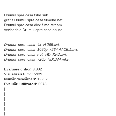
Drumul spre casa fshd sub
gratis Drumul spre casa filmehd net
Drumul spre casa divx filme stream
veziseriale Drumul spre casa online
Drumul_spre_casa_4k_H.265.avi
,
Drumul_spre_casa_1080p_x264.AAC5.1.avi
,
Drumul_spre_casa_Full_HD_XviD.avi
,
Drumul_spre_casa_720p_HDCAM.mkv
,
Evaluare critici:
9.992
Vizualizări film:
15939
Număr descărcări:
12292
Evaluări utilizatori:
5678
|
|
|
|
|
|