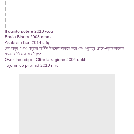
|
|
|
|
|
Il quinto potere 2013 woq
Braća Bloom 2008 omnz
Asabiyim Ben 2014 iafq
কেন মানুষ এখনও মানুষের আর্থিক উপদেষ্টা ব্যবহার করে এবং শুধুমাত্র রোবো-অ্যাডভাইজার
মডেলের দিকে না যায়? ptc
Over the edge - Oltre la ragione 2004 uekb
Tajemnice piramid 2010 mrs