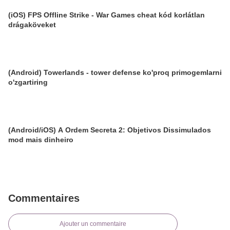
(iOS) FPS Offline Strike - War Games cheat kód korlátlan
drágaköveket
(Android) Towerlands - tower defense ko'proq primogemlarni
o'zgartiring
(Android/iOS) A Ordem Secreta 2: Objetivos Dissimulados
mod mais dinheiro
Commentaires
Ajouter un commentaire