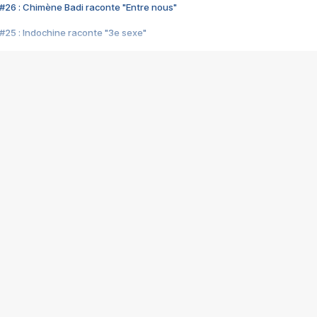
#26 : Chimène Badi raconte "Entre nous"
#25 : Indochine raconte "3e sexe"
#24 : Zaho raconte "C'est chelou"
#23 : Patrick Bruel raconte "Au café des délices"
#22 : Kyo raconte "Le chemin"
#21 : Nolwenn Leroy raconte "Cassé"
#20 : Patrick Hernandez raconte "Born to be alive"
#19 : Lorie raconte "Près de moi"
#18 : Michael Jones raconte "A nos actes manqués" (avec Jean-Jacque
#17 : Khaled raconte "Aïcha"
#16 : Corneille raconte "Parce qu'on vient de loin"
#15 : Indochine raconte "L'aventurier"
14 : Lorie raconte "Sur un air latino"