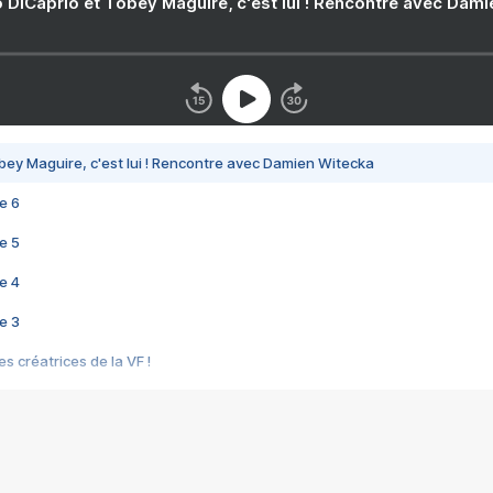
 DiCaprio et Tobey Maguire, c'est lui ! Rencontre avec Dam
bey Maguire, c'est lui ! Rencontre avec Damien Witecka
e 6
e 5
e 4
e 3
s créatrices de la VF !
e 2
e 1
e Mektoub My Love arrive enfin ! Rencontre avec Shaïn Boumedine et Sal