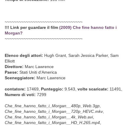
~~~~~~~~~~~~~~~~~~~~~~~~~~~~~~~~~
!!! Link per guardare il film
(2009) Che fine hanno fatto i
Morgan?
~~~~~~~~~~~~~~~~~~~~~~~~~~~~~~~~~
Elenco degli attori:
Hugh Grant, Sarah Jessica Parker, Sam
Elliott
Direttore:
Marc Lawrence
Paese:
Stati Uniti d'America
Sceneggiatore:
Marc Lawrence
contatore:
17469,
Punteggio:
9.543,
volte scaricate:
11491,
Numero di voti:
7299
Che_fine_hanno_fatto_i_Morgan__480p_Web.3gp
,
Che_fine_hanno_fatto_i_Morgan__720p_HEVC.mkv
,
Che_fine_hanno_fatto_i_Morgan__4k_Web.avi
,
Che_fine_hanno_fatto_i_Morgan__HD_H.265.mp4
,