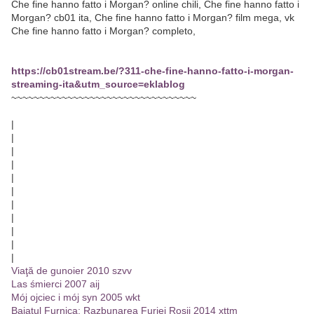
Che fine hanno fatto i Morgan? online chili, Che fine hanno fatto i
Morgan? cb01 ita, Che fine hanno fatto i Morgan? film mega, vk
Che fine hanno fatto i Morgan? completo,
https://cb01stream.be/?311-che-fine-hanno-fatto-i-morgan-
streaming-ita&utm_source=eklablog
~~~~~~~~~~~~~~~~~~~~~~~~~~~~~~~~~
|
|
|
|
|
|
|
|
|
|
|
Viaţă de gunoier 2010 szvv
Las śmierci 2007 aij
Mój ojciec i mój syn 2005 wkt
Baiatul Furnica: Razbunarea Furiei Rosii 2014 xttm