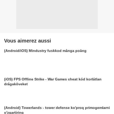
Vous aimerez aussi
(Android/iOS) Mindustry fuskkod många poäng
(iOS) FPS Offline Strike - War Games cheat kód korlátlan
drágaköveket
(Android) Towerlands - tower defense ko'proq primogemlarni
o'zgartiring