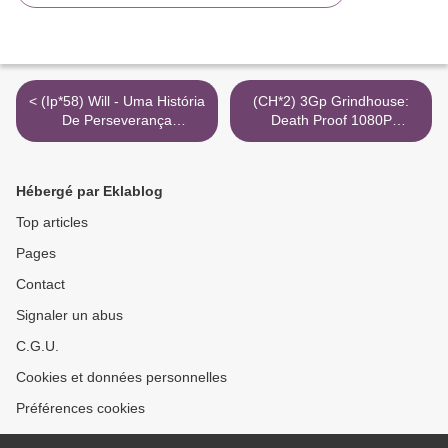
< (Ip*58) Will - Uma História
(CH*2) 3Gp Grindhouse:
De Perseverança
Death Proof 1080P
Português 1080P Mkv
Ilmainen Katso Viaplay >
Baixar Adoro
Hébergé par Eklablog
Top articles
Pages
Contact
Signaler un abus
C.G.U.
Cookies et données personnelles
Préférences cookies