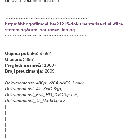
filmovita Dokumentarist film
~~~~~~~~~~~~~~~~~~~~~~~~~~~~~~~~~
https://hbogofilmovi.be/?1215-dokumentarist-cijeli-film-
streaming&utm_source=eklablog
~~~~~~~~~~~~~~~~~~~~~~~~~~~~~~~~~
Ocjena publike:
9.662
Glasano:
3561
Pregledi na mreži:
18607
Broji preuzimanja:
2699
Dokumentarist_480p_x264.AAC5.1.mkv
,
Dokumentarist_4k_XviD.3gp
,
Dokumentarist_Full_HD_DVDRip.avi
,
Dokumentarist_4k_WebRip.avi
,
|
|
|
|
|
|