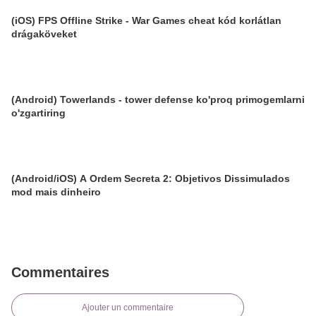
(iOS) FPS Offline Strike - War Games cheat kód korlátlan
drágaköveket
(Android) Towerlands - tower defense ko'proq primogemlarni
o'zgartiring
(Android/iOS) A Ordem Secreta 2: Objetivos Dissimulados
mod mais dinheiro
Commentaires
Ajouter un commentaire