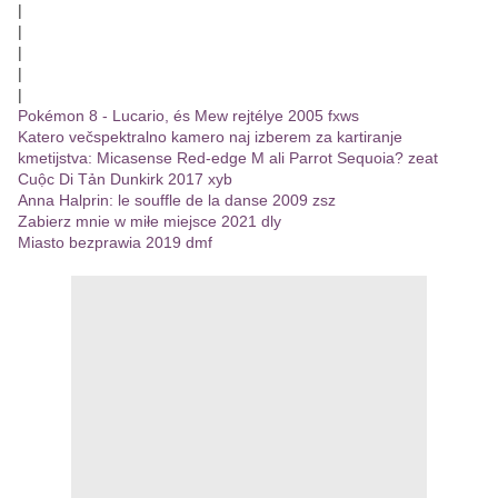
|
|
|
|
|
Pokémon 8 - Lucario, és Mew rejtélye 2005 fxws
Katero večspektralno kamero naj izberem za kartiranje
kmetijstva: Micasense Red-edge M ali Parrot Sequoia? zeat
Cuộc Di Tản Dunkirk 2017 xyb
Anna Halprin: le souffle de la danse 2009 zsz
Zabierz mnie w miłe miejsce 2021 dly
Miasto bezprawia 2019 dmf