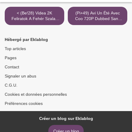
< (Be!28) Videa 2K
(Pi+49) Avi Un Été Avec
Feliratok A Fehér Szalag
Coo 720P Dubbed Sans
Mkv
Inscription Torrent Magnet
Google Docs >
Hébergé par Eklablog
Top articles
Pages
Contact
Signaler un abus
C.G.U.
Cookies et données personnelles
Préférences cookies
Créer un blog sur Eklablog
Créer un blog