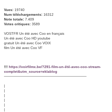
Vues:
19740
Num téléchargements:
16312
Note totale:
7.409
Votes critiques:
3589
VOSTFR Un été avec Coo en français
Un été avec Coo HD youtube
gratuit Un été avec Coo VOIX
film Un été avec Coo VF
!!!
https://voirfilmx.be/?291-film-un-été-avec-coo-stream-
complet&utm_source=eklablog
─────────────────────────────────
|
|
|
|
|
|