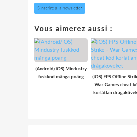
S'inscrire à la newsletter
Vous aimerez aussi :
(Android/iOS) Mindustry
fuskkod många poäng
(iOS) FPS Offline Strik
War Games cheat k
korlátlan drágaköve