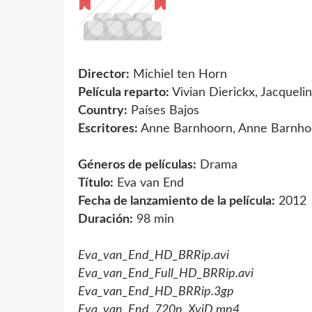
Director:
Michiel ten Horn
Película reparto:
Vivian Dierickx, Jacqueli
Country:
Países Bajos
Escritores:
Anne Barnhoorn, Anne Barnho
Géneros de películas:
Drama
Título:
Eva van End
Fecha de lanzamiento de la película:
2012
Duración:
98 min
Eva_van_End_HD_BRRip.avi
Eva_van_End_Full_HD_BRRip.avi
Eva_van_End_HD_BRRip.3gp
Eva_van_End_720p_XviD.mp4