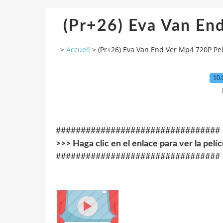
(Pr+26) Eva Van En
>
Accueil
>
(Pr+26) Eva Van End Ver Mp4 720P Pel
10.
#################################
>>> Haga clic en el enlace para ver la pelí
#################################