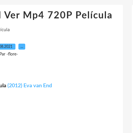
d Ver Mp4 720P Película
ícula
08.2021
…
Par -flore-
cula
(2012) Eva van End