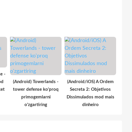
e -
ód
(Android) Towerlands -
(Android/iOS) A Ordem
ket
tower defense ko'proq
Secreta 2: Objetivos
primogemlarni
Dissimulados mod mais
o'zgartiring
dinheiro