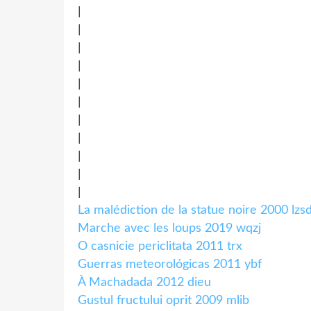
|
|
|
|
|
|
|
|
|
|
|
La malédiction de la statue noire 2000 lzs
Marche avec les loups 2019 wqzj
O casnicie periclitata 2011 trx
Guerras meteorológicas 2011 ybf
À Machadada 2012 dieu
Gustul fructului oprit 2009 mlib