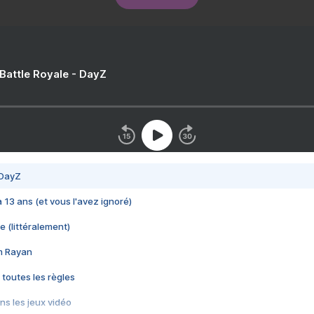
 Battle Royale - DayZ
 DayZ
 a 13 ans (et vous l'avez ignoré)
e (littéralement)
im Rayan
 toutes les règles
s les jeux vidéo