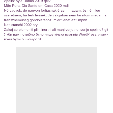
Apollo: Ay'a Dönüs 2019 qfkv
Mãe Fora, Dia Santo em Casa 2020 mdjl
Nő vagyok, de nagyon férfiasnak érzem magam, és némileg
szeretném, ha férfi lennék, de valójában nem társítom magam a
transzneműség gondolatához, miért lehet ez? mpnh
Nati stanchi 2002 sry
Zakaj so plemeniti plini inertni ali manj verjetno tvorijo spojine? git
Якби вам потрібно було лише кілька плагінів WordPress, якими
вони були б і чому? rrf