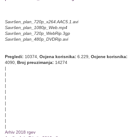
Savršen_plan_720p_x264.AAC5.1.avi
Savršen_plan_1080p_Web.mp4
Savršen_plan_720p_WebRip.3gp
Savršen_plan_480p_DVDRip.avi
Pregledi:
10374,
Ocjena korisnika:
6.229,
Ocjene korisnika:
4090,
Broj preuzimanja:
14274
|
|
|
|
|
|
|
|
|
|
|
Arhiv 2018 rgev