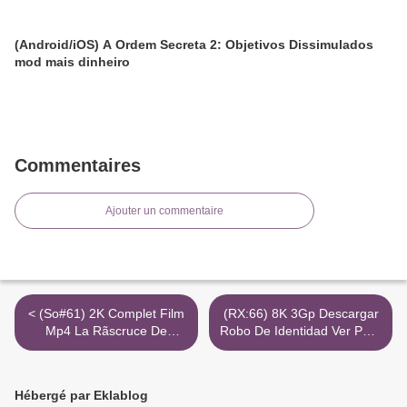
(Android/iOS) A Ordem Secreta 2: Objetivos Dissimulados
mod mais dinheiro
Commentaires
Ajouter un commentaire
< (So#61) 2K Complet Film
(RX:66) 8K 3Gp Descargar
Mp4 La Rãscruce De
Robo De Identidad Ver Pelis
Vânturi Torrent Divx Filme
>
Hébergé par Eklablog