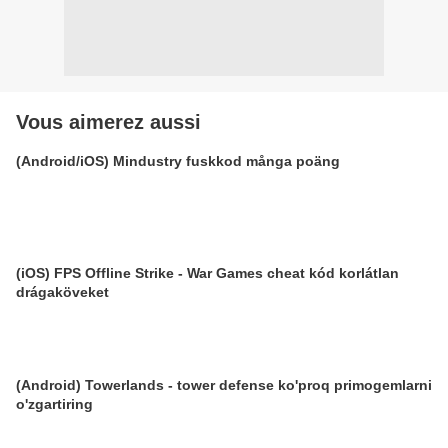
Vous aimerez aussi
(Android/iOS) Mindustry fuskkod många poäng
(iOS) FPS Offline Strike - War Games cheat kód korlátlan
drágaköveket
(Android) Towerlands - tower defense ko'proq primogemlarni
o'zgartiring