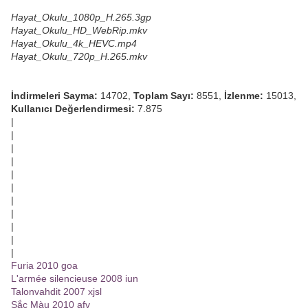
Hayat_Okulu_1080p_H.265.3gp
Hayat_Okulu_HD_WebRip.mkv
Hayat_Okulu_4k_HEVC.mp4
Hayat_Okulu_720p_H.265.mkv
İndirmeleri Sayma:
14702,
Toplam Sayı:
8551,
İzlenme:
15013,
Kullanıcı Değerlendirmesi:
7.875
|
|
|
|
|
|
|
|
|
|
|
Furia 2010 goa
L'armée silencieuse 2008 iun
Talonvahdit 2007 xjsl
Sắc Màu 2010 afv