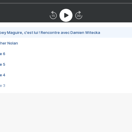
bey Maguire, c'est lui ! Rencontre avec Damien Witecka
pher Nolan
e 6
e 5
e 4
e 3
s créatrices de la VF !
e 2
e 1
e Mektoub My Love arrive enfin ! Rencontre avec Shaïn Boumedine et Sal