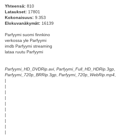
Yhteensä:
810
Lataukset:
17801
Kokonaisuus:
9.353
Elokuvanäkymät:
16139
Parfyymi suomi finnkino
verkossa yle Parfyymi
imdb Parfyymi streaming
lataa ruutu Parfyymi
Parfyymi_HD_DVDRip.avi
,
Parfyymi_Full_HD_HDRip.3gp
,
Parfyymi_720p_BRRip.3gp
,
Parfyymi_720p_WebRip.mp4
,
|
|
|
|
|
|
|
|
|
|