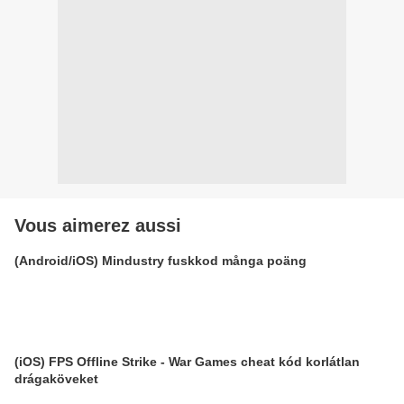
Vous aimerez aussi
(Android/iOS) Mindustry fuskkod många poäng
(iOS) FPS Offline Strike - War Games cheat kód korlátlan
drágaköveket