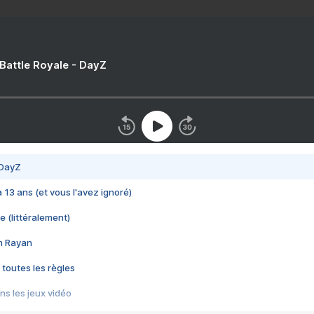
 Battle Royale - DayZ
 DayZ
 a 13 ans (et vous l'avez ignoré)
e (littéralement)
im Rayan
 toutes les règles
s les jeux vidéo