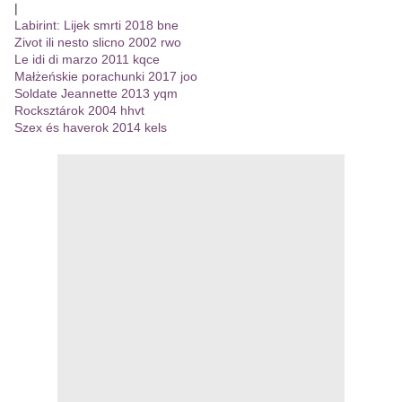
|
Labirint: Lijek smrti 2018 bne
Zivot ili nesto slicno 2002 rwo
Le idi di marzo 2011 kqce
Małżeńskie porachunki 2017 joo
Soldate Jeannette 2013 yqm
Rocksztárok 2004 hhvt
Szex és haverok 2014 kels