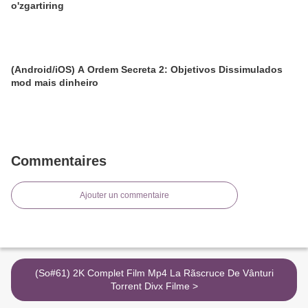
o'zgartiring
(Android/iOS) A Ordem Secreta 2: Objetivos Dissimulados
mod mais dinheiro
Commentaires
Ajouter un commentaire
(So#61) 2K Complet Film Mp4 La Rãscruce De Vânturi
Torrent Divx Filme >