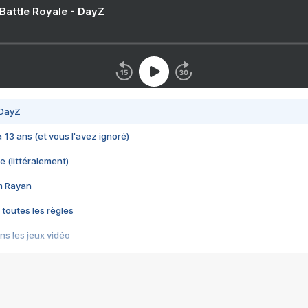
 Battle Royale - DayZ
 DayZ
 a 13 ans (et vous l'avez ignoré)
e (littéralement)
im Rayan
 toutes les règles
s les jeux vidéo
us choquant de Rockstar ? - Le scandale BULLY
e plus moche de Steam