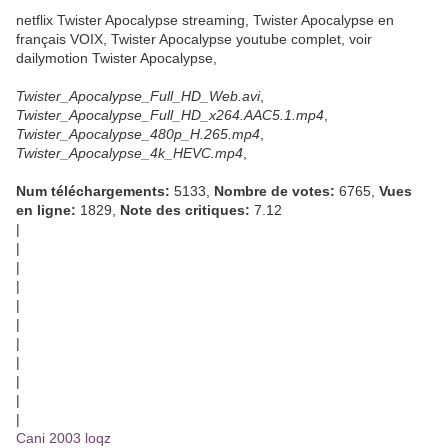
netflix Twister Apocalypse streaming, Twister Apocalypse en
français VOIX, Twister Apocalypse youtube complet, voir
dailymotion Twister Apocalypse,
Twister_Apocalypse_Full_HD_Web.avi
,
Twister_Apocalypse_Full_HD_x264.AAC5.1.mp4
,
Twister_Apocalypse_480p_H.265.mp4
,
Twister_Apocalypse_4k_HEVC.mp4
,
Num téléchargements:
5133,
Nombre de votes:
6765,
Vues
en ligne:
1829,
Note des critiques:
7.12
|
|
|
|
|
|
|
|
|
|
|
Cani 2003 loqz