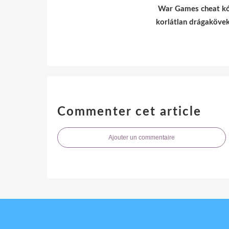
War Games cheat k
korlátlan drágaköve
Commenter cet article
Ajouter un commentaire