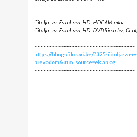
Čitulja_za_Eskobara_HD_HDCAM.mkv
Čitulja_za_Eskobara_HD_DVDRip.mkv
,
Čitu
~~~~~~~~~~~~~~~~~~~~~~~~~~~~~~~~~
https://hbogofilmovi.be/?325-čitulja-za-es
prevodom&utm_source=eklablog
~~~~~~~~~~~~~~~~~~~~~~~~~~~~~~~~~
|
|
|
|
|
|
|