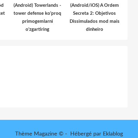
ód
(Android) Towerlands -
(Android/iOS) A Ordem
ket
tower defense ko'proq
Secreta 2: Objetivos
primogemlarni
Dissimulados mod mais
o'zgartiring
dinheiro
Thème Magazine © - Hébergé par
Eklablog