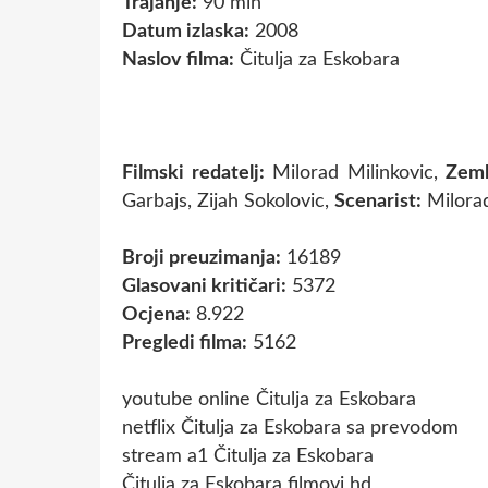
Trajanje:
90 min
Datum izlaska:
2008
Naslov filma:
Čitulja za Eskobara
Filmski redatelj:
Milorad Milinkovic,
Zeml
Garbajs, Zijah Sokolovic,
Scenarist:
Milorad
Broji preuzimanja:
16189
Glasovani kritičari:
5372
Ocjena:
8.922
Pregledi filma:
5162
youtube online Čitulja za Eskobara
netflix Čitulja za Eskobara sa prevodom
stream a1 Čitulja za Eskobara
Čitulja za Eskobara filmovi hd