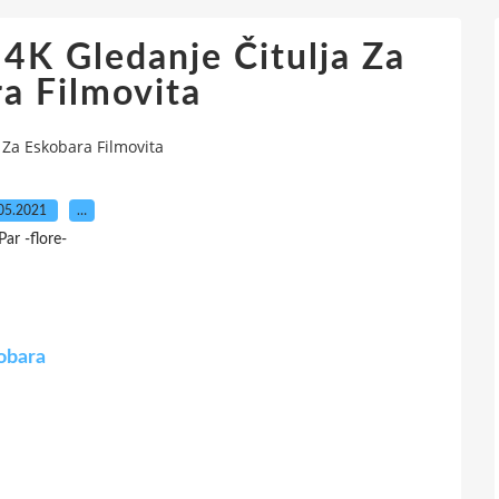
 4K Gledanje Čitulja Za
a Filmovita
a Za Eskobara Filmovita
05.2021
…
Par -flore-
kobara