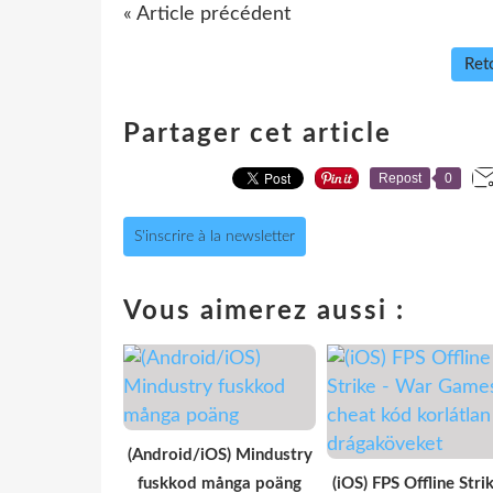
« Article précédent
Reto
Partager cet article
Repost
0
S'inscrire à la newsletter
Vous aimerez aussi :
(Android/iOS) Mindustry
fuskkod många poäng
(iOS) FPS Offline Strik