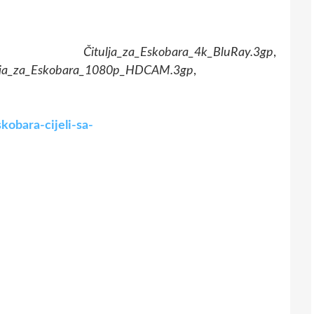
,
Čitulja_za_Eskobara_4k_BluRay.3gp
,
lja_za_Eskobara_1080p_HDCAM.3gp
,
kobara-cijeli-sa-