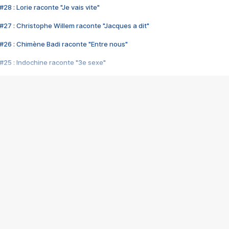
28 : Lorie raconte "Je vais vite"
#27 : Christophe Willem raconte "Jacques a dit"
#26 : Chimène Badi raconte "Entre nous"
#25 : Indochine raconte "3e sexe"
#24 : Zaho raconte "C'est chelou"
#23 : Patrick Bruel raconte "Au café des délices"
#22 : Kyo raconte "Le chemin"
#21 : Nolwenn Leroy raconte "Cassé"
#20 : Patrick Hernandez raconte "Born to be alive"
#19 : Lorie raconte "Près de moi"
#18 : Michael Jones raconte "A nos actes manqués" (avec Jean-Jacque
#17 : Khaled raconte "Aïcha"
#16 : Corneille raconte "Parce qu'on vient de loin"