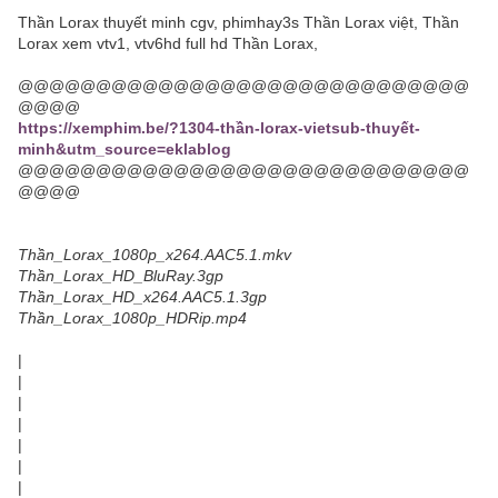
Thần Lorax thuyết minh cgv, phimhay3s Thần Lorax việt, Thần
Lorax xem vtv1, vtv6hd full hd Thần Lorax,
@@@@@@@@@@@@@@@@@@@@@@@@@@@@@
@@@@
https://xemphim.be/?1304-thần-lorax-vietsub-thuyết-
minh&utm_source=eklablog
@@@@@@@@@@@@@@@@@@@@@@@@@@@@@
@@@@
Thần_Lorax_1080p_x264.AAC5.1.mkv
Thần_Lorax_HD_BluRay.3gp
Thần_Lorax_HD_x264.AAC5.1.3gp
Thần_Lorax_1080p_HDRip.mp4
|
|
|
|
|
|
|