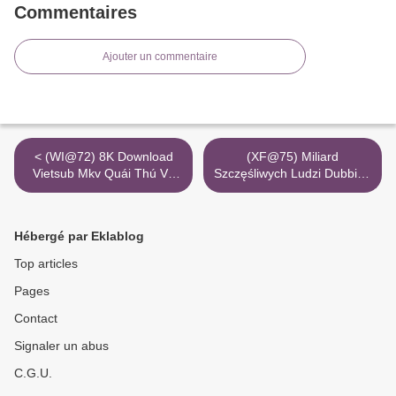
Commentaires
Ajouter un commentaire
< (WI@72) 8K Download
(XF@75) Miliard
Vietsub Mkv Quái Thú Vô
Szczęśliwych Ludzi Dubbing
Hình
3Gp Za Darmo 1080P >
Hébergé par Eklablog
Top articles
Pages
Contact
Signaler un abus
C.G.U.