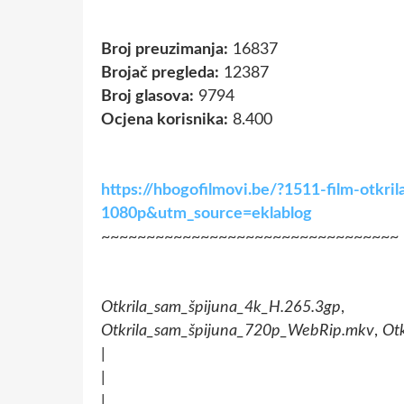
Broj preuzimanja:
16837
Brojač pregleda:
12387
Broj glasova:
9794
Ocjena korisnika:
8.400
https://hbogofilmovi.be/?1511-film-otkri
1080p&utm_source=eklablog
~~~~~~~~~~~~~~~~~~~~~~~~~~~~~~~~~
Otkrila_sam_špijuna_4k_H.265.3gp
Otkrila_sam_špijuna_720p_WebRip.mkv
,
Ot
|
|
|