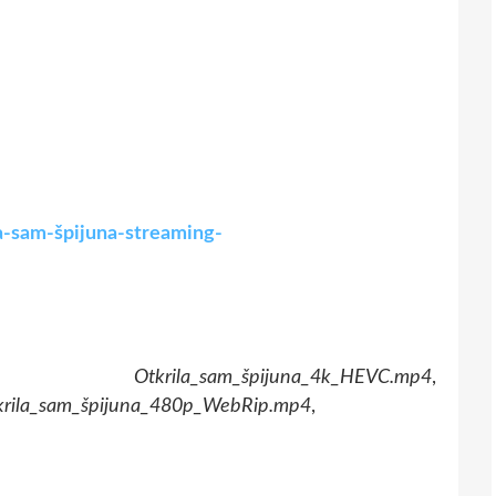
la-sam-špijuna-streaming-
,
Otkrila_sam_špijuna_4k_HEVC.mp4
,
krila_sam_špijuna_480p_WebRip.mp4
,