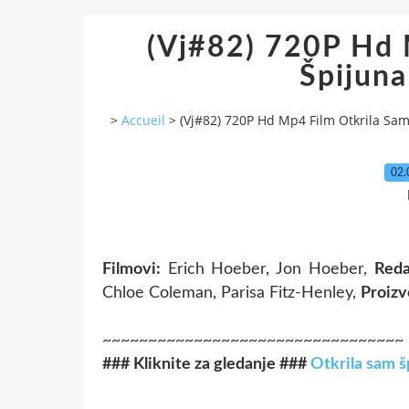
(Vj#82) 720P Hd 
Špijuna
>
Accueil
>
(Vj#82) 720P Hd Mp4 Film Otkrila Sam
02.
Filmovi:
Erich Hoeber, Jon Hoeber,
Reda
Chloe Coleman, Parisa Fitz-Henley,
Proizv
~~~~~~~~~~~~~~~~~~~~~~~~~~~~~~~~~
### Kliknite za gledanje ###
Otkrila sam š