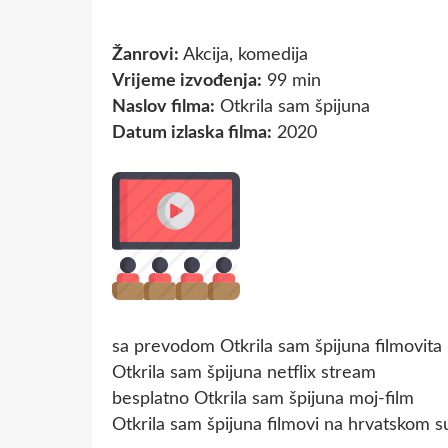
Žanrovi:
Akcija, komedija
Vrijeme izvođenja:
99 min
Naslov filma:
Otkrila sam špijuna
Datum izlaska filma:
2020
sa prevodom Otkrila sam špijuna filmovita
Otkrila sam špijuna netflix stream
besplatno Otkrila sam špijuna moj-film
Otkrila sam špijuna filmovi na hrvatskom s