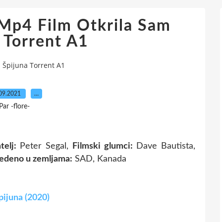
Mp4 Film Otkrila Sam
 Torrent A1
 Špijuna Torrent A1
09.2021
…
Par -flore-
telj:
Peter Segal,
Filmski glumci:
Dave Bautista,
edeno u zemljama:
SAD, Kanada
pijuna (2020)