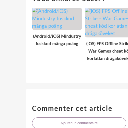
(Android/iOS) Mindustry
fuskkod många poäng
(iOS) FPS Offline Strik
War Games cheat k
korlátlan drágaköve
Commenter cet article
Ajouter un commentaire