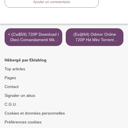
Ajouter un commentaire
< (Cw$59) 720P Download I
(Ex@64) Odmor Online
Dieci Comandamenti Mkv
720P Hd Mkv Torrent
Altadefinizione
Magnet >
Hébergé par Eklablog
Top articles
Pages
Contact
Signaler un abus
C.G.U.
Cookies et données personnelles
Préférences cookies