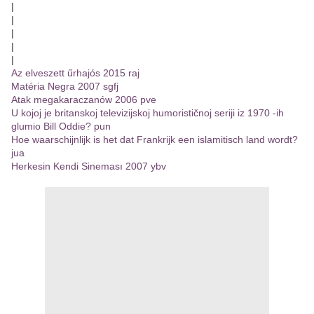
|
|
|
|
|
Az elveszett űrhajós 2015 raj
Matéria Negra 2007 sgfj
Atak megakaraczanów 2006 pve
U kojoj je britanskoj televizijskoj humorističnoj seriji iz 1970 -ih
glumio Bill Oddie? pun
Hoe waarschijnlijk is het dat Frankrijk een islamitisch land wordt?
jua
Herkesin Kendi Sineması 2007 ybv