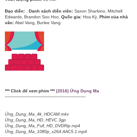
Đạo diễn:
,
Danh sách diễn viên:
Saxon Sharbino, Mitchell
Edwards, Brandon Soo Hoo,
Quốc gia:
Hoa Kỳ,
Phim của nhà
văn:
Abel Vang, Burlee Vang
*** Click để xem phim ***
(2016) Ứng Dụng Ma
~~~~~~~~~~~~~~~~~~~~~~~~~~~~~~~~~
Ứng_Dụng_Ma_4k_HDCAM.mkv
Ứng_Dụng_Ma_HD_HEVC.3gp
Ứng_Dụng_Ma_Full_HD_DVDRip.mp4
Ứng_Dụng_Ma_1080p_x264.AAC5.1.mp4