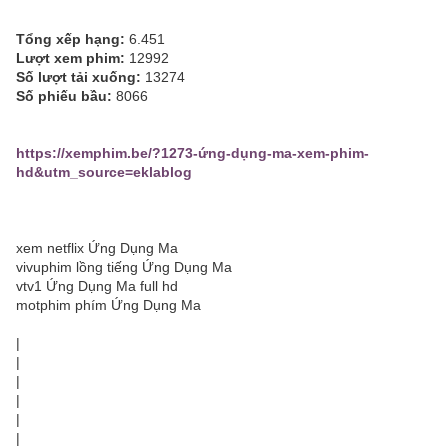
Tổng xếp hạng:
6.451
Lượt xem phim:
12992
Số lượt tải xuống:
13274
Số phiếu bầu:
8066
https://xemphim.be/?1273-ứng-dụng-ma-xem-phim-
hd&utm_source=eklablog
xem netflix Ứng Dụng Ma
vivuphim lồng tiếng Ứng Dụng Ma
vtv1 Ứng Dụng Ma full hd
motphim phím Ứng Dụng Ma
|
|
|
|
|
|