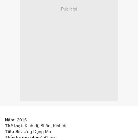
Publicité
Năm:
2016
Thể loại:
Kinh dị, Bí ẩn, Kinh dị
Tiêu đề:
Ứng Dụng Ma
Thời lượng phim:
91 min