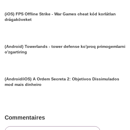
(iOS) FPS Offline Strike - War Games cheat kód korlátlan
drágaköveket
(Android) Towerlands - tower defense ko'proq primogemlarni
o'zgartiring
(Android/iOS) A Ordem Secreta 2: Objetivos Dissimulados
mod mais dinheiro
Commentaires