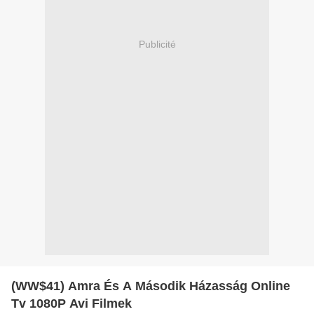
Publicité
(WW$41) Amra És A Második Házasság Online
Tv 1080P Avi Filmek