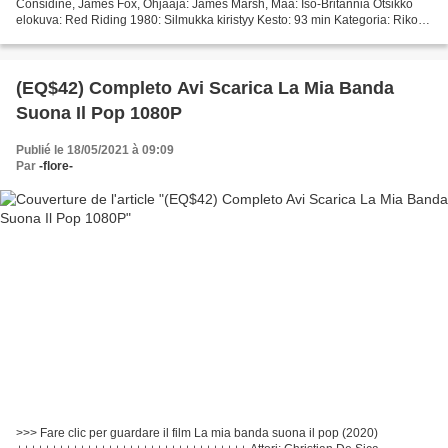
Considine, James Fox, Ohjaaja: James Marsh, Maa: Iso-Britannia Otsikko
elokuva: Red Riding 1980: Silmukka kiristyy Kesto: 93 min Kategoria: Rikos,
draama, mysteeri, trilleri Julkaisuvuosi:...
(EQ$42) Completo Avi Scarica La Mia Banda
Suona Il Pop 1080P
Publié le 18/05/2021 à 09:09
Par
-flore-
>>> Fare clic per guardare il film La mia banda suona il pop (2020)