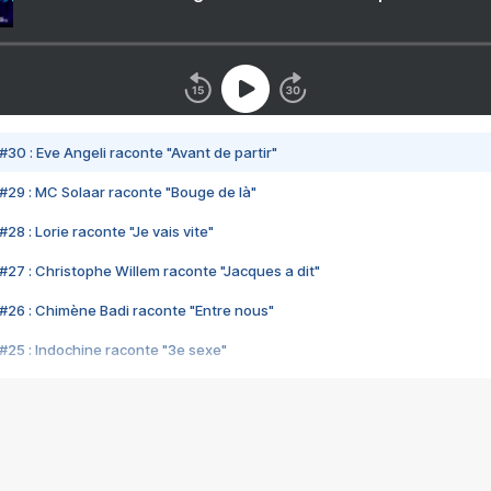
#30 : Eve Angeli raconte "Avant de partir"
#29 : MC Solaar raconte "Bouge de là"
28 : Lorie raconte "Je vais vite"
#27 : Christophe Willem raconte "Jacques a dit"
#26 : Chimène Badi raconte "Entre nous"
#25 : Indochine raconte "3e sexe"
#24 : Zaho raconte "C'est chelou"
#23 : Patrick Bruel raconte "Au café des délices"
#22 : Kyo raconte "Le chemin"