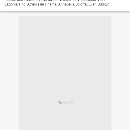
Lagomarsino, Acteurs de cinéma: Annabella Sciorra, Ellen Burstyn,
Dominique Swain, Film d'écrivains: Vincent Patrick,...
Publicité