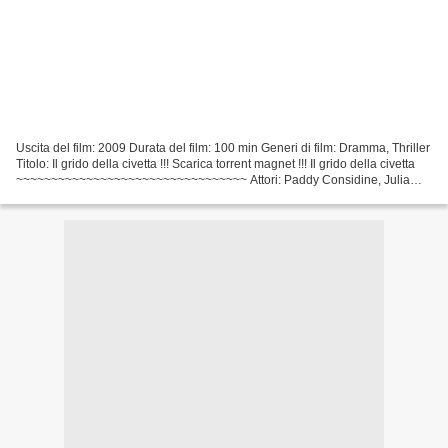
Uscita del film: 2009 Durata del film: 100 min Generi di film: Dramma, Thriller
Titolo: Il grido della civetta !!! Scarica torrent magnet !!! Il grido della civetta
~~~~~~~~~~~~~~~~~~~~~~~~~~~~~~~~~ Attori: Paddy Considine, Julia
Stiles, Karl Pruner,...