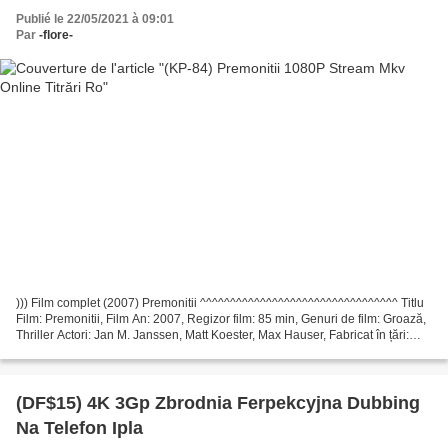
Publié le 22/05/2021 à 09:01
Par
-flore-
))) Film complet (2007) Premonitii ^^^^^^^^^^^^^^^^^^^^^^^^^^^^^^^^^ Titlu
Film: Premonitii, Film An: 2007, Regizor film: 85 min, Genuri de film: Groază,
Thriller Actori: Jan M. Janssen, Matt Koester, Max Hauser, Fabricat în țări:
Statele Unite ale Americii,...
(DF$15) 4K 3Gp Zbrodnia Ferpekcyjna Dubbing
Na Telefon Ipla