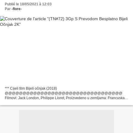
Publié le 18/05/2021 à 12:03
Par
-flore-
*** Cijeli film Bijeli očnjak (2018)
@@@@@@@@@@@@@@@@@@@@@@@@@@@@@@@@@
Filmovi: Jack London, Philippe Lioret, Proizvedeno u zemljama: Francuska,
Luksemburg, SAD, Filmski redatelj: Alexandre Espigares, Glumci: Raphaël
Personnaz, Virginie Efira, Dominique...