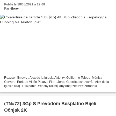
Publié le 18/05/2021 à 12:08
Par
-flore-
Reżyser filmowy : Álex de la Iglesia Aktorzy: Guillermo Toledo, Mónica
Cervera, Enrique Villén Pisarze Film : Jorge Guerricaechevarría, Álex de la
Iglesia Kraj : Hiszpania, Włochy Kliknij, aby obejrzeć >>> Zbrodnia
ferpekcyjna Tytuł filmu: Zbrodnia ferpekcyjna...
(TN#72) 3Gp S Prevodom Besplatno Bijeli
Očnjak 2K