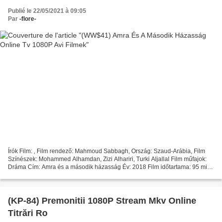
Publié le 22/05/2021 à 09:05
Par
-flore-
Írók Film: , Film rendező: Mahmoud Sabbagh, Ország: Szaud-Arábia, Film
Színészek: Mohammed Alhamdan, Zizi Alhariri, Turki Aljallal Film műfajok:
Dráma Cím: Amra és a második házasság Év: 2018 Film időtartama: 95 min
### Nézd ### Amra és a második házasság...
(KP-84) Premonitii 1080P Stream Mkv Online
Titrări Ro