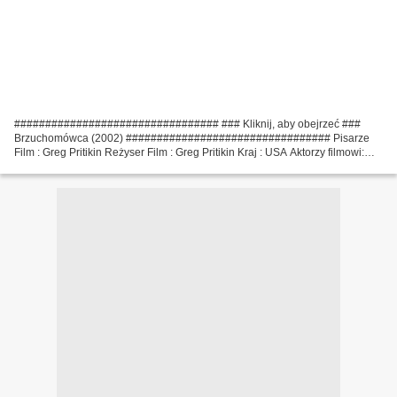
################################# ### Kliknij, aby obejrzeć ###
Brzuchomówca (2002) ################################# Pisarze
Film : Greg Pritikin Reżyser Film : Greg Pritikin Kraj : USA Aktorzy filmowi:
Adrien Brody, Milla Jovovich, Illeana Douglas Czas...