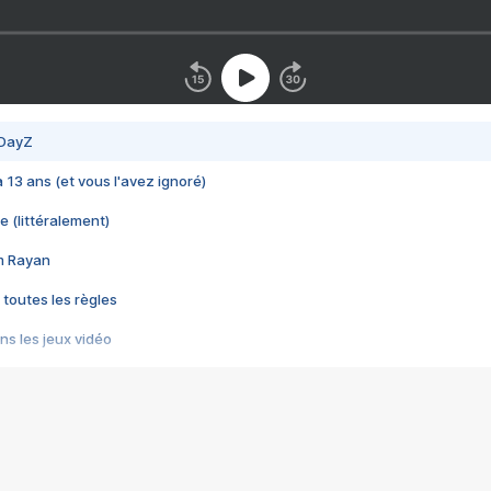
 DayZ
 a 13 ans (et vous l'avez ignoré)
e (littéralement)
im Rayan
 toutes les règles
s les jeux vidéo
us choquant de Rockstar ? - Le scandale BULLY
e plus moche de Steam
du RÊVE tourne au CAUCHEMAR