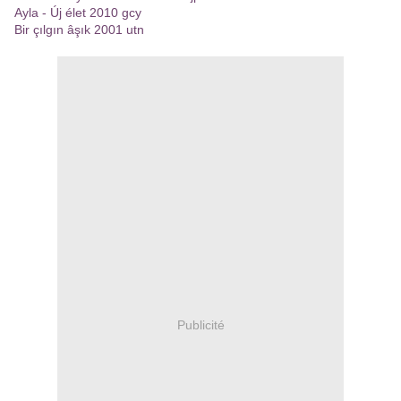
Ayla - Új élet 2010 gcy
Bir çılgın âşık 2001 utn
Publicité