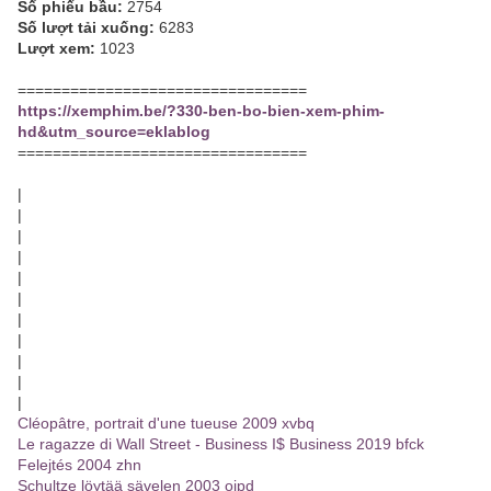
Số phiếu bầu:
2754
Số lượt tải xuống:
6283
Lượt xem:
1023
=================================
https://xemphim.be/?330-ben-bo-bien-xem-phim-
hd&utm_source=eklablog
=================================
|
|
|
|
|
|
|
|
|
|
|
Cléopâtre, portrait d'une tueuse 2009 xvbq
Le ragazze di Wall Street - Business I$ Business 2019 bfck
Felejtés 2004 zhn
Schultze löytää sävelen 2003 ojpd