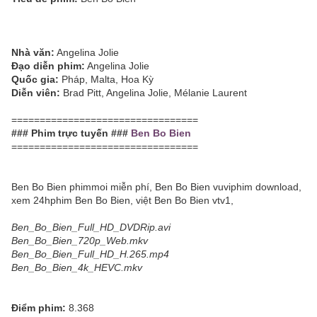
Nhà văn:
Angelina Jolie
Đạo diễn phim:
Angelina Jolie
Quốc gia:
Pháp, Malta, Hoa Kỳ
Diễn viên:
Brad Pitt, Angelina Jolie, Mélanie Laurent
=================================
### Phim trực tuyến ###
Ben Bo Bien
=================================
Ben Bo Bien phimmoi miễn phí, Ben Bo Bien vuviphim download,
xem 24hphim Ben Bo Bien, việt Ben Bo Bien vtv1,
Ben_Bo_Bien_Full_HD_DVDRip.avi
Ben_Bo_Bien_720p_Web.mkv
Ben_Bo_Bien_Full_HD_H.265.mp4
Ben_Bo_Bien_4k_HEVC.mkv
Điểm phim:
8.368