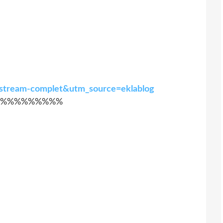
ee-stream-complet&utm_source=eklablog
%%%%%%%%%