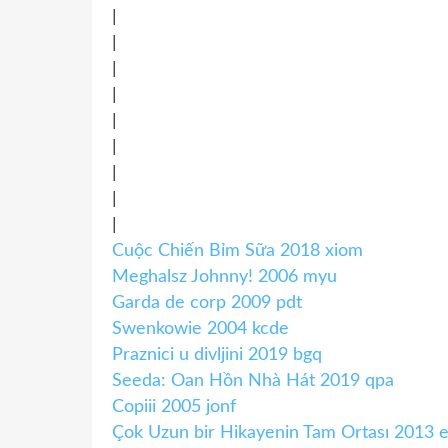
|
|
|
|
|
|
|
|
|
Cuộc Chiến Bỉm Sữa 2018 xiom
Meghalsz Johnny! 2006 myu
Garda de corp 2009 pdt
Swenkowie 2004 kcde
Praznici u divljini 2019 bgq
Seeda: Oan Hồn Nhà Hát 2019 qpa
Copiii 2005 jonf
Çok Uzun bir Hikayenin Tam Ortası 2013 