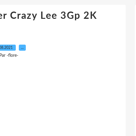
er Crazy Lee 3Gp 2K
08.2021
…
Par -flore-