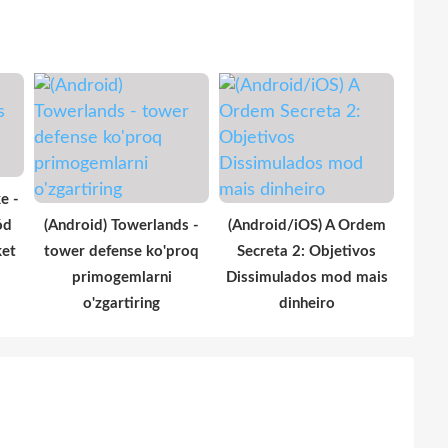
e -
ód
(Android) Towerlands -
(Android/iOS) A Ordem
ket
tower defense ko'proq
Secreta 2: Objetivos
primogemlarni
Dissimulados mod mais
o'zgartiring
dinheiro