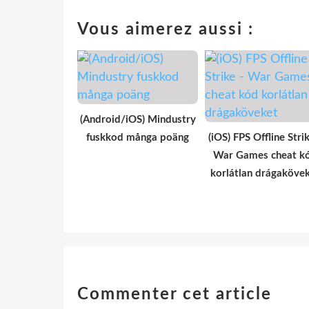
Vous aimerez aussi :
(Android/iOS) Mindustry
fuskkod många poäng
(iOS) FPS Offline Strik
War Games cheat k
korlátlan drágaköve
Commenter cet article