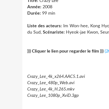
Titre:
Crazy Lee
Année:
2008
Durée:
99 min
Liste des acteurs:
Im Won-hee, Kong Hyo-
du Sud,
Scénariste:
Hyeok-jae Kwon, Seu
))) Cliquer le lien pour regarder le film )))
(2
Crazy_Lee_4k_x264.AAC5.1.avi
Crazy_Lee_480p_Web.avi
Crazy_Lee_4k_H.265.mkv
Crazy_Lee_1080p_XviD.3gp