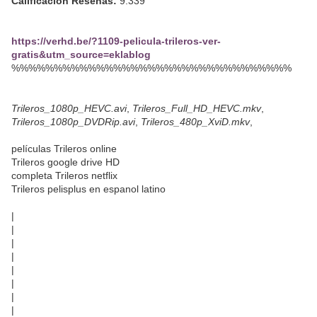
Calificación Reseñas:
9.339
https://verhd.be/?1109-pelicula-trileros-ver-
gratis&utm_source=eklablog
%%%%%%%%%%%%%%%%%%%%%%%%%%%%%%%%%
Trileros_1080p_HEVC.avi
,
Trileros_Full_HD_HEVC.mkv
,
Trileros_1080p_DVDRip.avi
,
Trileros_480p_XviD.mkv
,
películas Trileros online
Trileros google drive HD
completa Trileros netflix
Trileros pelisplus en espanol latino
|
|
|
|
|
|
|
|