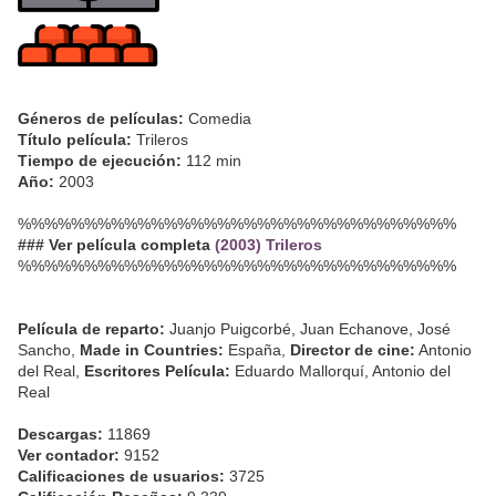
Géneros de películas:
Comedia
Título película:
Trileros
Tiempo de ejecución:
112 min
Año:
2003
%%%%%%%%%%%%%%%%%%%%%%%%%%%%%%%%%
### Ver película completa
(2003) Trileros
%%%%%%%%%%%%%%%%%%%%%%%%%%%%%%%%%
Película de reparto:
Juanjo Puigcorbé, Juan Echanove, José
Sancho,
Made in Countries:
España,
Director de cine:
Antonio
del Real,
Escritores Película:
Eduardo Mallorquí, Antonio del
Real
Descargas:
11869
Ver contador:
9152
Calificaciones de usuarios:
3725