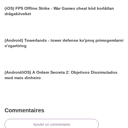
(iOS) FPS Offline Strike - War Games cheat kód korlátlan
drágaköveket
(Android) Towerlands - tower defense ko'proq primogemlarni
o'zgartiring
(Android/iOS) A Ordem Secreta 2: Objetivos Dissimulados
mod mais dinheiro
Commentaires
Ajouter un commentaire