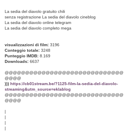
La sedia del diavolo gratuito chili
senza registrazione La sedia del diavolo cineblog
La sedia del diavolo online telegram
La sedia del diavolo completo mega
visualizzazioni di film:
3196
Conteggio totale:
3248
Punteggio IMDB:
8.169
Downloads:
6637
@@@@@@@@@@@@@@@@@@@@@@@@@@@@@
@@@@
)))
https://cb01stream.be/?1125-film-la-sedia-del-diavolo-
streaming&utm_source=eklablog
@@@@@@@@@@@@@@@@@@@@@@@@@@@@@
@@@@
|
|
|
|