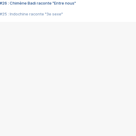
#26 : Chimène Badi raconte "Entre nous"
#25 : Indochine raconte "3e sexe"
#24 : Zaho raconte "C'est chelou"
#23 : Patrick Bruel raconte "Au café des délices"
#22 : Kyo raconte "Le chemin"
#21 : Nolwenn Leroy raconte "Cassé"
#20 : Patrick Hernandez raconte "Born to be alive"
#19 : Lorie raconte "Près de moi"
#18 : Michael Jones raconte "A nos actes manqués" (avec Jean-Jacque
#17 : Khaled raconte "Aïcha"
#16 : Corneille raconte "Parce qu'on vient de loin"
#15 : Indochine raconte "L'aventurier"
14 : Lorie raconte "Sur un air latino"